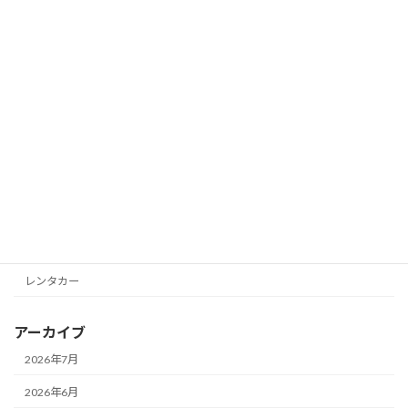
【ベトナム】ダナン国際花火大会
Gozarla
2026
2026年1月28日
カテゴリー
Business Seven
Eurotetsu
Gozarla
Seven Tourist
レンタカー
アーカイブ
2026年7月
2026年6月