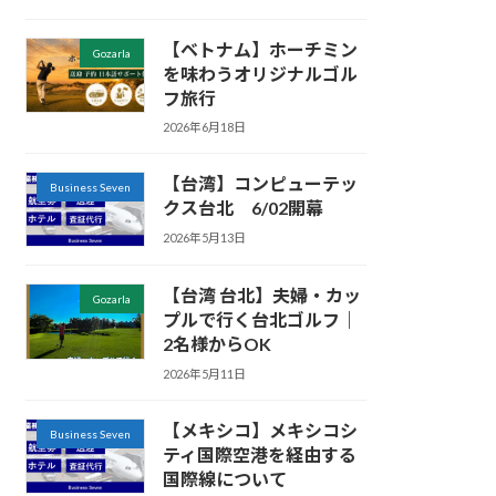
【ベトナム】ホーチミン
Gozarla
を味わうオリジナルゴル
フ旅行
2026年6月18日
【台湾】コンピューテッ
Business Seven
クス台北 6/02開幕
2026年5月13日
【台湾 台北】夫婦・カッ
Gozarla
プルで行く台北ゴルフ｜
2名様からOK
2026年5月11日
【メキシコ】メキシコシ
Business Seven
ティ国際空港を経由する
国際線について