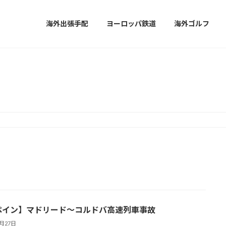
海外出張手配
ヨーロッパ鉄道
海外ゴルフ
お知らせ
ペイン】マドリード～コルドバ高速列車事故
1月27日