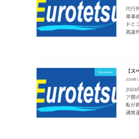
代行列
車事
ドと
高速列
【スペ
Eurotetsu
2024年
20
ア間の
転が
通常