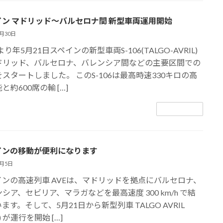
イン マドリッド～バルセロナ間 新型車両運用開始
5月30日
4より年5月21日スペインの新型車両S-106(TALGO-AVRIL)
ドリッド、バルセロナ、バレンシア間などの主要区間での
スタートしました。 このS-106は最高時速330キロの高
と約600席の輸 […]
続きを読む
インの移動が便利になります
5月5日
インの高速列車 AVEは、マドリッドを拠点にバルセロナ、
シア、セビリア、マラガなどを最高速度 300 km/h で結
ます。そして、5月21日から新型列車 TALGO AVRIL
6) が運行を開始 […]