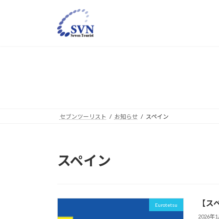
コ
ナ
ン
ビ
テ
ゲ
ン
ー
ツ
シ
へ
ョ
ス
ン
キ
に
ッ
移
プ
動
セブンツーリスト
お知らせ
スペイン
スペイン
【ス
Eurotetsu
2026年