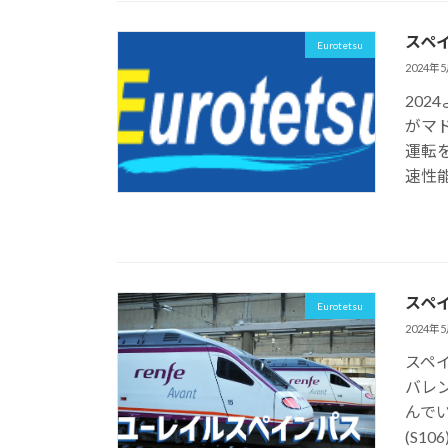
スペ
Eurotetsu
2024年
202
がマ
運転を
速性能
スペ
Eurotetsu
2024年
スペ
バレン
んでい
(S10