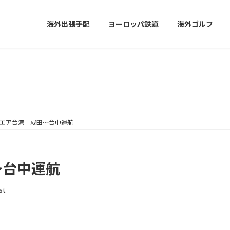
海外出張手配
ヨーロッパ鉄道
海外ゴルフ
お知らせ
エア台湾 成田～台中運航
～台中運航
st