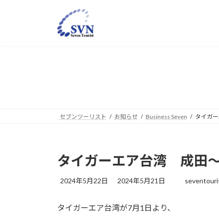
コ
ナ
ン
ビ
テ
ゲ
ン
ー
ツ
シ
へ
ョ
ス
ン
キ
に
ッ
移
プ
動
セブンツーリスト
お知らせ
Business Seven
タイガー
タイガーエア台湾 成田
最
2024年5月22日
2024年5月21日
seventouri
終
更
タイガーエア台湾が7月1日より、
新
日