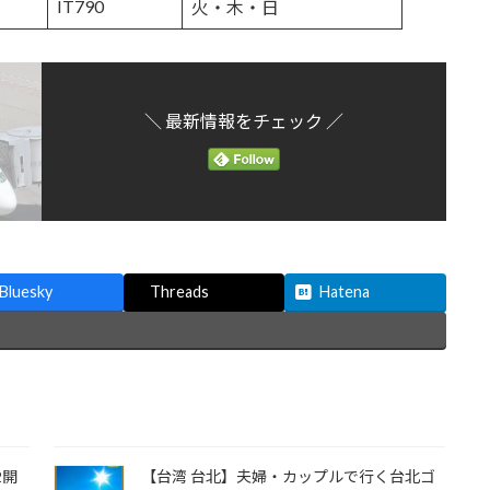
IT790
火・木・日
＼ 最新情報をチェック ／
Bluesky
Threads
Hatena
2開
【台湾 台北】夫婦・カップルで行く台北ゴ