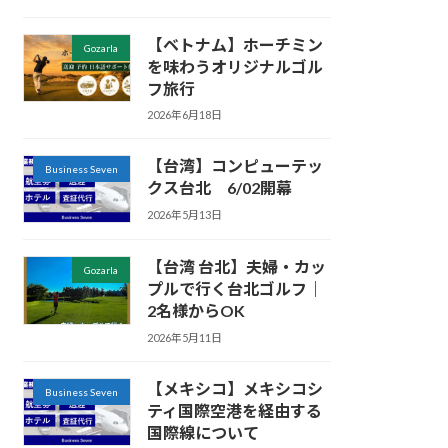
【ベトナム】ホーチミン
Gozarla
を味わうオリジナルゴル
フ旅行
2026年6月18日
【台湾】コンピューテッ
Business Seven
クス台北 6/02開幕
2026年5月13日
【台湾 台北】夫婦・カッ
Gozarla
プルで行く台北ゴルフ｜
2名様からOK
2026年5月11日
【メキシコ】メキシコシ
Business Seven
ティ国際空港を経由する
国際線について