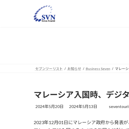
コ
ナ
ン
ビ
テ
ゲ
ン
ー
ツ
シ
へ
ョ
ス
ン
キ
に
ッ
移
プ
動
セブンツーリスト
お知らせ
Business Seven
マレーシ
マレーシア入国時、デジ
最
2024年5月20日
2024年5月13日
seventouri
終
更
2023年12月01日にマレーシア政府から発表
新
日