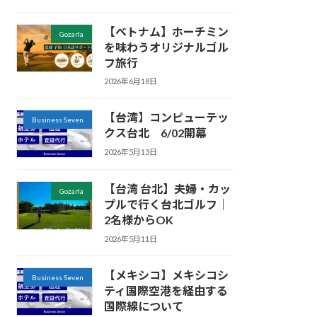
【ベトナム】ホーチミン
Gozarla
を味わうオリジナルゴル
フ旅行
2026年6月18日
【台湾】コンピューテッ
Business Seven
クス台北 6/02開幕
2026年5月13日
【台湾 台北】夫婦・カッ
Gozarla
プルで行く台北ゴルフ｜
2名様からOK
2026年5月11日
【メキシコ】メキシコシ
Business Seven
ティ国際空港を経由する
国際線について