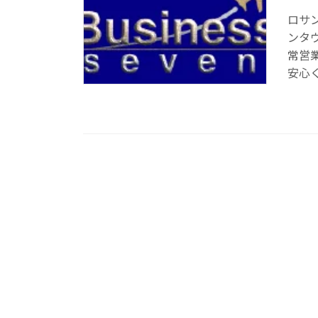
ロサ
ンタ
常営
安心