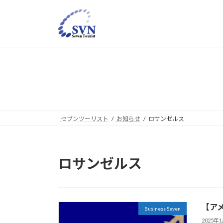
コ
ナ
ン
ビ
テ
ゲ
ン
ー
ツ
シ
へ
ョ
ス
ン
キ
に
ッ
移
プ
動
セブンツーリスト
お知らせ
ロサンゼルス
ロサンゼルス
【ア
Business Seven
2025年